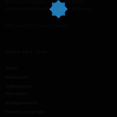
KOFFIE, EEN GOEDE LUNCH, EEN GOED
GESPREK EN EEN FANTASTISCHE BELEVING!
Wij zijn altijd in voor een feestje!
GRAND CAFÉ GOUD
Home
Menukaart
Vrijdagavond
dinerkaart
Arrangementen
Feesten en partijen