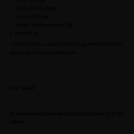
Cholesterol
60mg
Sodium
220 mg
Total Carbohydrates
71g
Protein
5g
* 2,000 calories a day is used for general nutrition
advice, but calorie needs vary.
Our Chef
At vero eos et accusam et justo duo dolores et ea
rebum.