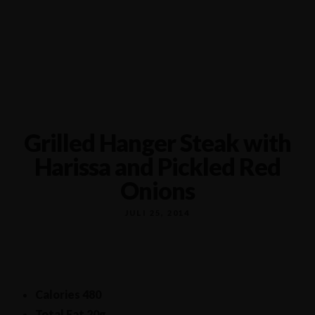
Ceresplein 118-120, 9401 ZG Assen
06-58989931
Grilled Hanger Steak with
Harissa and Pickled Red
Onions
JULI 25, 2014
Calories
480
Total Fat
20g