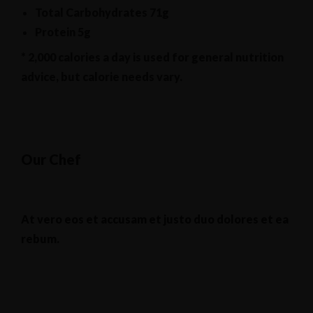
Total Carbohydrates
71g
Protein
5g
* 2,000 calories a day is used for general nutrition
advice, but calorie needs vary.
Our Chef
At vero eos et accusam et justo duo dolores et ea
rebum.