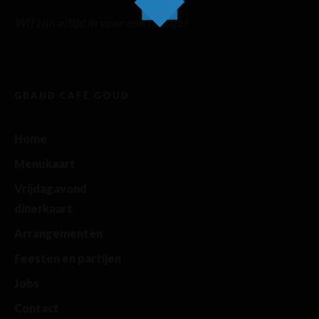
Wij zijn altijd in voor een feestje!
GRAND CAFÉ GOUD
Home
Menukaart
Vrijdagavond
dinerkaart
Arrangementen
Feesten en partijen
Jobs
Contact