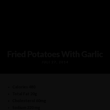
Ceresplein 118-120, 9401 ZG Assen
06-58989931
Fried Potatoes With Garlic
JULI 27, 2014
Calories
480
Total Fat
20g
Cholesterol
60mg
Sodium
220 mg