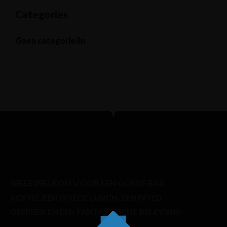
Categories
Geen categorieën
WEES WELKOM VOOR EEN GOEDE BAK
KOFFIE, EEN GOEDE LUNCH, EEN GOED
GESPREK EN EEN FANTASTISCHE BELEVING!