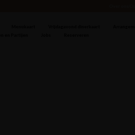
Over ons
Op
Menukaart
Vrijdagavond dinerkaart
Arrangem
n en Partijen
Jobs
Reserveren