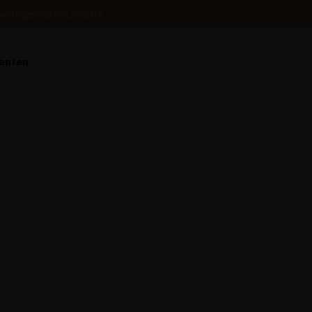
eningstijden
Locatie
enten