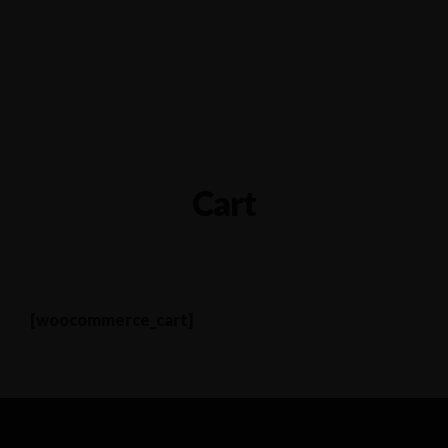
Ceresplein 118-120, 9401 ZG Assen
06-58989931
Cart
[woocommerce_cart]