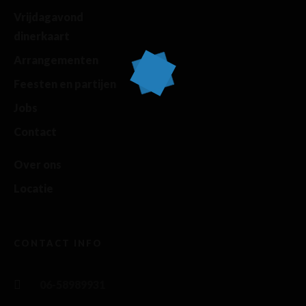
Vrijdagavond
dinerkaart
Arrangementen
Feesten en partijen
Jobs
Contact
Over ons
Locatie
CONTACT INFO
06-58989931